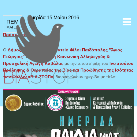
Ημερίδα 15 Μαΐου 2016
ΠΕΜ
ΜΑΪ 12
Πρόσκληση
Ο
Δήμος Καβάλας
, το
Σωματείο Φίλοι Παιδόπολης "Άγιος
Γεώργιος"
και η
Δημοτική Κοινωνική Αλληλεγγύη &
Προσχολική Αγωγή Καβάλας
με την υποστήριξη του
Ινστιτούτου
Πρόληψης & Θεραπείας της Βίας και Προώθησης της Ισότητας
των Φύλων «ΒΙΑ-ΣΤΟΠ»
, διοργανώνουν ημερίδα με τίτλο: